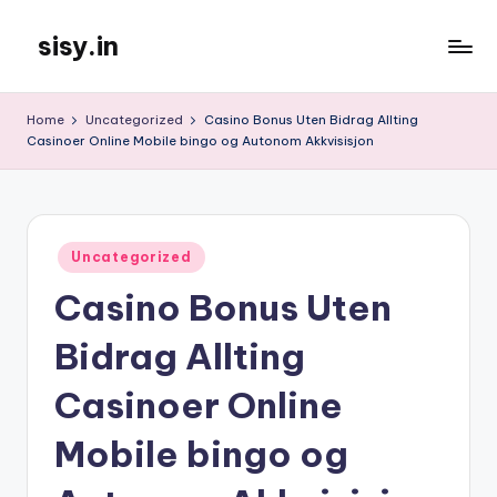
sisy.in
Skip
to
content
Home
Uncategorized
Casino Bonus Uten Bidrag Allting
Casinoer Online Mobile bingo og Autonom Akkvisisjon
Posted
Uncategorized
in
Casino Bonus Uten
Bidrag Allting
Casinoer Online
Mobile bingo og