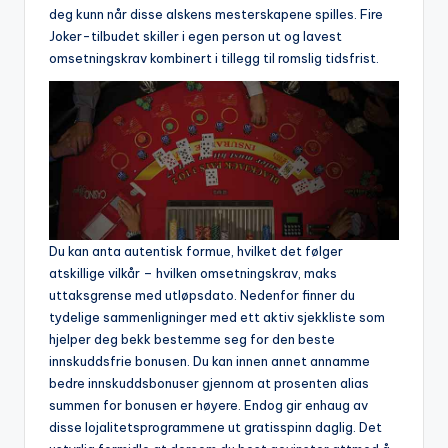
deg kunn når disse alskens mesterskapene spilles. Fire
Joker-tilbudet skiller i egen person ut og lavest
omsetningskrav kombinert i tillegg til romslig tidsfrist.
Du kan anta autentisk formue, hvilket det følger
atskillige vilkår – hvilken omsetningskrav, maks
uttaksgrense med utløpsdato. Nedenfor finner du
tydelige sammenligninger med ett aktiv sjekkliste som
hjelper deg bekk bestemme seg for den beste
innskuddsfrie bonusen. Du kan innen annet annamme
bedre innskuddsbonuser gjennom at prosenten alias
summen for bonusen er høyere. Endog gir enhaug av
disse lojalitetsprogrammene ut gratisspinn daglig. Det