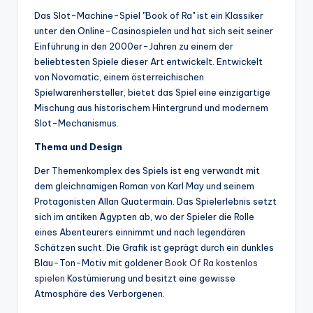
Das Slot-Machine-Spiel "Book of Ra" ist ein Klassiker
unter den Online-Casinospielen und hat sich seit seiner
Einführung in den 2000er-Jahren zu einem der
beliebtesten Spiele dieser Art entwickelt. Entwickelt
von Novomatic, einem österreichischen
Spielwarenhersteller, bietet das Spiel eine einzigartige
Mischung aus historischem Hintergrund und modernem
Slot-Mechanismus.
Thema und Design
Der Themenkomplex des Spiels ist eng verwandt mit
dem gleichnamigen Roman von Karl May und seinem
Protagonisten Allan Quatermain. Das Spielerlebnis setzt
sich im antiken Ägypten ab, wo der Spieler die Rolle
eines Abenteurers einnimmt und nach legendären
Schätzen sucht. Die Grafik ist geprägt durch ein dunkles
Blau-Ton-Motiv mit goldener
Book Of Ra kostenlos
spielen
Kostümierung und besitzt eine gewisse
Atmosphäre des Verborgenen.