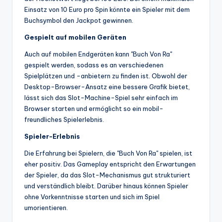
Einsatz von 10 Euro pro Spin könnte ein Spieler mit dem
Buchsymbol den Jackpot gewinnen.
Gespielt auf mobilen Geräten
Auch auf mobilen Endgeräten kann "Buch Von Ra"
gespielt werden, sodass es an verschiedenen
Spielplätzen und -anbietern zu finden ist. Obwohl der
Desktop-Browser-Ansatz eine bessere Grafik bietet,
lässt sich das Slot-Machine-Spiel sehr einfach im
Browser starten und ermöglicht so ein mobil-
freundliches Spielerlebnis.
Spieler-Erlebnis
Die Erfahrung bei Spielern, die "Buch Von Ra" spielen, ist
eher positiv. Das Gameplay entspricht den Erwartungen
der Spieler, da das Slot-Mechanismus gut strukturiert
und verständlich bleibt. Darüber hinaus können Spieler
ohne Vorkenntnisse starten und sich im Spiel
umorientieren.