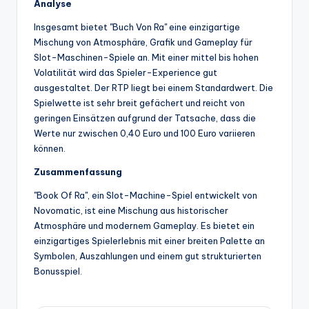
Analyse
Insgesamt bietet "Buch Von Ra" eine einzigartige
Mischung von Atmosphäre, Grafik und Gameplay für
Slot-Maschinen-Spiele an. Mit einer mittel bis hohen
Volatilität wird das Spieler-Experience gut
ausgestaltet. Der RTP liegt bei einem Standardwert. Die
Spielwette ist sehr breit gefächert und reicht von
geringen Einsätzen aufgrund der Tatsache, dass die
Werte nur zwischen 0,40 Euro und 100 Euro variieren
können.
Zusammenfassung
"Book Of Ra", ein Slot-Machine-Spiel entwickelt von
Novomatic, ist eine Mischung aus historischer
Atmosphäre und modernem Gameplay. Es bietet ein
einzigartiges Spielerlebnis mit einer breiten Palette an
Symbolen, Auszahlungen und einem gut strukturierten
Bonusspiel.