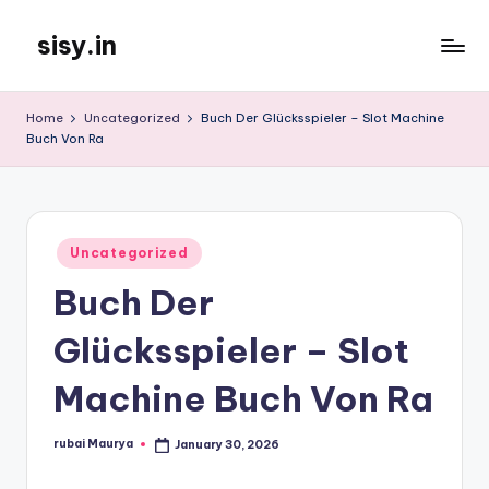
sisy.in
Skip
to
content
Home
Uncategorized
Buch Der Glücksspieler – Slot Machine
Buch Von Ra
Posted
Uncategorized
in
Buch Der
Glücksspieler – Slot
Machine Buch Von Ra
rubai Maurya
January 30, 2026
Posted
by