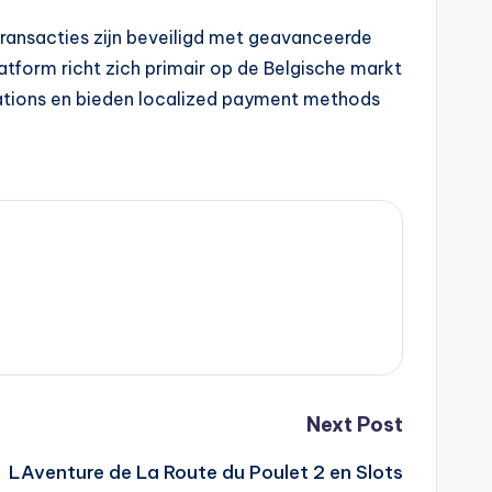
ransacties zijn beveiligd met geavanceerde
atform richt zich primair op de Belgische markt
ulations en bieden localized payment methods
Next Post
LAventure de La Route du Poulet 2 en Slots