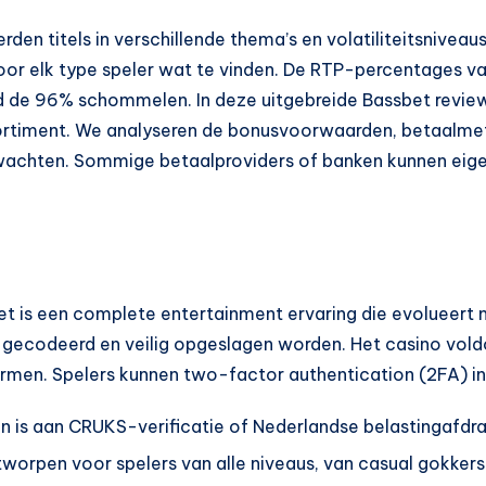
en titels in verschillende thema’s en volatiliteitsnivea
oor elk type speler wat te vinden. De RTP-percentages v
nd de 96% schommelen. In deze uitgebreide Bassbet revie
sortiment. We analyseren de bonusvoorwaarden, betaalm
wachten. Sommige betaalproviders of banken kunnen eigen 
het is een complete entertainment ervaring die evoluee
 gecodeerd en veilig opgeslagen worden. Het casino vold
hermen. Spelers kunnen two-factor authentication (2FA) i
n is aan CRUKS-verificatie of Nederlandse belastingafdra
rpen voor spelers van alle niveaus, van casual gokkers t