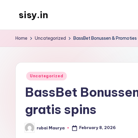
sisy.in
Skip
to
content
Home
Uncategorized
BassBet Bonussen & Promoties 
Posted
Uncategorized
in
BassBet Bonussen
gratis spins
February 8, 2026
rubai Maurya
Posted
by