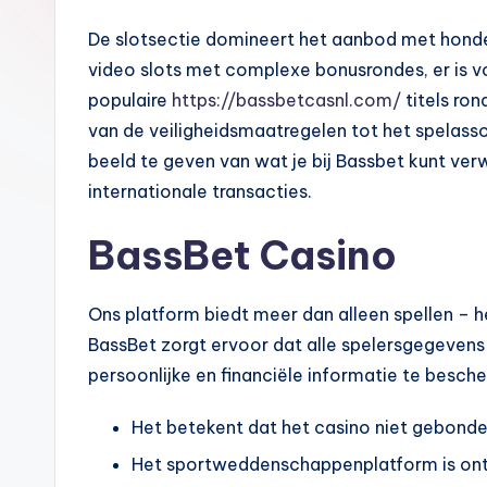
De slotsectie domineert het aanbod met honderd
video slots met complexe bonusrondes, er is v
populaire
https://bassbetcasnl.com/
titels ro
van de veiligheidsmaatregelen tot het spelas
beeld te geven van wat je bij Bassbet kunt ver
internationale transacties.
BassBet Casino
Ons platform biedt meer dan alleen spellen – 
BassBet zorgt ervoor dat alle spelersgegevens
persoonlijke en financiële informatie te besc
Het betekent dat het casino niet gebonde
Het sportweddenschappenplatform is ontwo