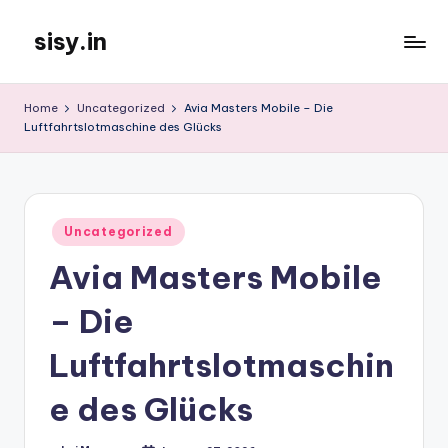
sisy.in
Skip
to
content
Home
Uncategorized
Avia Masters Mobile – Die
Luftfahrtslotmaschine des Glücks
Posted
Uncategorized
in
Avia Masters Mobile
– Die
Luftfahrtslotmaschin
e des Glücks