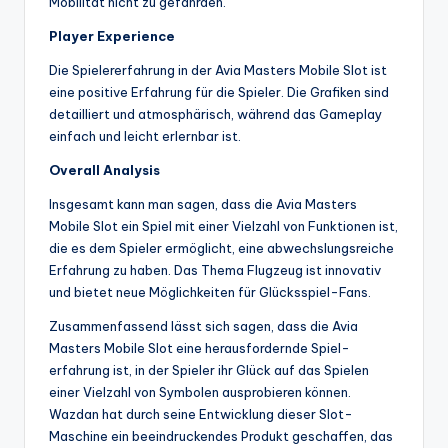
Mobilität nicht zu gefährden.
Player Experience
Die Spielererfahrung in der Avia Masters Mobile Slot ist
eine positive Erfahrung für die Spieler. Die Grafiken sind
detailliert und atmosphärisch, während das Gameplay
einfach und leicht erlernbar ist.
Overall Analysis
Insgesamt kann man sagen, dass die Avia Masters
Mobile Slot ein Spiel mit einer Vielzahl von Funktionen ist,
die es dem Spieler ermöglicht, eine abwechslungsreiche
Erfahrung zu haben. Das Thema Flugzeug ist innovativ
und bietet neue Möglichkeiten für Glücksspiel-Fans.
Zusammenfassend lässt sich sagen, dass die Avia
Masters Mobile Slot eine herausfordernde Spiel-
erfahrung ist, in der Spieler ihr Glück auf das Spielen
einer Vielzahl von Symbolen ausprobieren können.
Wazdan hat durch seine Entwicklung dieser Slot-
Maschine ein beeindruckendes Produkt geschaffen, das