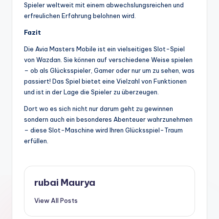
Spieler weltweit mit einem abwechslungsreichen und
erfreulichen Erfahrung belohnen wird.
Fazit
Die Avia Masters Mobile ist ein vielseitiges Slot-Spiel
von Wazdan. Sie können auf verschiedene Weise spielen
– ob als Glücksspieler, Gamer oder nur um zu sehen, was
passiert! Das Spiel bietet eine Vielzahl von Funktionen
und ist in der Lage die Spieler zu überzeugen.
Dort wo es sich nicht nur darum geht zu gewinnen
sondern auch ein besonderes Abenteuer wahrzunehmen
– diese Slot-Maschine wird Ihren Glücksspiel-Traum
erfüllen.
rubai Maurya
View All Posts