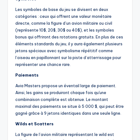
Les symboles de base du jeu se divisent en deux
catégories : ceux qui offrent une valeur monétaire
directe, comme la figure d’un avion militaire ou civil
(représente 10$, 20$, 30$ ou 40$), et les symboles
bonus qui offriront des rotations gratuits. En plus de ces
éléments standards du jeu, il y aura également plusieurs
jetons spéciaux avec symbolisme répétitif comme
l’oiseau en papillonnant sur la piste d’atterrissage pour
représenter une chance rare.
Paiements
Avia Masters propose un éventail large de paiement.
Ainsi, les gains se produiront chaque fois qu'une
combinaison complète est obtenue. Le montant
maximal des paiements se situe à 5 000 $, qui peut être
gagné grâce à 9 jetons identiques dans une seule ligne.
Wilds et Scatters
La figure de l’avion militaire représentant le wild est