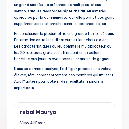
un grand succès. La présence de multiples jetons
symbolisant les avantages répétitifs du jeu est très
appréciée par la communauté, car elle permet des gains
supplémentaires et enrichit ainsi l'expérience de jeu.
En conclusion, le produit offre une grande flexibilité dans
l'interaction entre les utilisateurs et leur choix d'avion.
Les caractéristiques du jeu comme le multiplicateur ou
les 20 rotations gratuites offriraient un excellent
bénéfice aux joueurs avec bonnes chances de gagner.
Dans sa dernière analyse, Red Tiger propose une valeur
élevée, rémunérant fortement ses membres qui utilisent
Avia Masters pour obtenir des résultats financiers
importants.
rubai Maurya
View All Posts