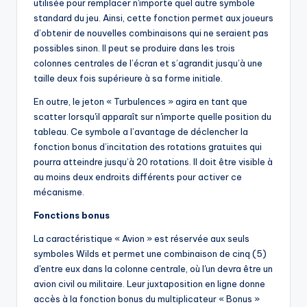
utilisée pour remplacer n'importe quel autre symbole
standard du jeu. Ainsi, cette fonction permet aux joueurs
d’obtenir de nouvelles combinaisons qui ne seraient pas
possibles sinon. Il peut se produire dans les trois
colonnes centrales de l’écran et s’agrandit jusqu’à une
taille deux fois supérieure à sa forme initiale.
En outre, le jeton « Turbulences » agira en tant que
scatter lorsqu'il apparaît sur n'importe quelle position du
tableau. Ce symbole a l’avantage de déclencher la
fonction bonus d’incitation des rotations gratuites qui
pourra atteindre jusqu’à 20 rotations. Il doit être visible à
au moins deux endroits différents pour activer ce
mécanisme.
Fonctions bonus
La caractéristique « Avion » est réservée aux seuls
symboles Wilds et permet une combinaison de cinq (5)
d'entre eux dans la colonne centrale, où l'un devra être un
avion civil ou militaire. Leur juxtaposition en ligne donne
accès à la fonction bonus du multiplicateur « Bonus »