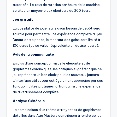
autorisée. Le taux de rotation par heure de la machine
se situe en moyenne aux alentours de 200 tours.
Jeu gratuit
La possibilité de jouer sans avoir besoin de dépôt sera
fournie pour permettre une expérience complète du jeu.
Durant cette phase, le montant des gains sera limité à
100 euros (ou sa valeur équivalente en devise locale).
Avis de la communauté
En plus d'une conception visuelle élégante et de
graphismes dynamiques, les critiques suggèrent que ce
jeu représente un bon choix pour les nouveaux joueurs.
L’interface utilisateur est également appréciée par ses
fonctionnalités pratiques, offrant ainsi une expérience
de divertissement complète.
Analyse Générale
La combinaison d’un thème attrayant et de graphismes
détaillés dans Avia Masters contribuera à rendre ce jeu