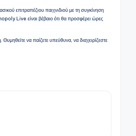
ασικού επιτραπέζιου παιχνιδιού με τη συγκίνηση
onopoly Live είναι βέβαιο ότι θα προσφέρει ώρες
ή. Θυμηθείτε να παίζετε υπεύθυνα, να διαχειρίζεστε