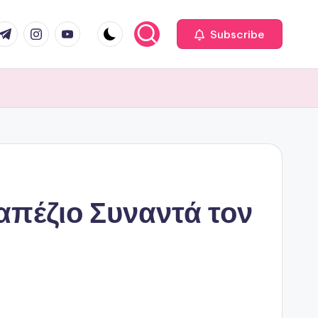
com
r.com
.me
instagram.com
youtube.com
Subscribe
απέζιο Συναντά τον