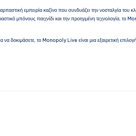
ρπαστική εμπειρία καζίνο που συνδυάζει την νοσταλγία του κλ
αδραστικό μπόνους παιχνίδι και την προηγμένη τεχνολογία, το M
ια να δοκιμάσετε, το Monopoly Live είναι μια εξαιρετική επιλογ