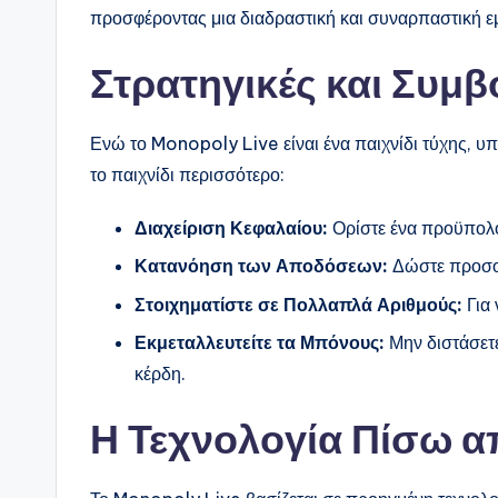
προσφέροντας μια διαδραστική και συναρπαστική εμ
Στρατηγικές και Συμβ
Ενώ το Monopoly Live είναι ένα παιχνίδι τύχης, υ
το παιχνίδι περισσότερο:
Διαχείριση Κεφαλαίου:
Ορίστε ένα προϋπολογ
Κατανόηση των Αποδόσεων:
Δώστε προσοχ
Στοιχηματίστε σε Πολλαπλά Αριθμούς:
Για 
Εκμεταλλευτείτε τα Μπόνους:
Μην διστάσετε
κέρδη.
Η Τεχνολογία Πίσω α