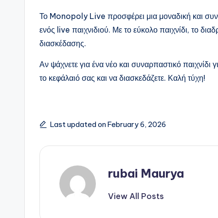
Το Monopoly Live προσφέρει μια μοναδική και συνα
ενός live παιχνιδιού. Με το εύκολο παιχνίδι, το δι
διασκέδασης.
Αν ψάχνετε για ένα νέο και συναρπαστικό παιχνίδι γ
το κεφάλαιό σας και να διασκεδάζετε. Καλή τύχη!
Last updated on February 6, 2026
rubai Maurya
View All Posts