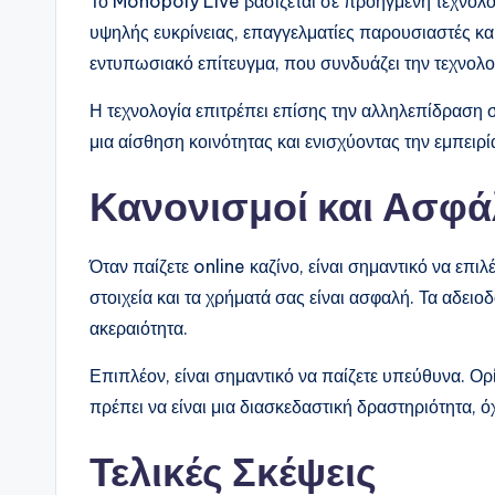
Το Monopoly Live βασίζεται σε προηγμένη τεχνολο
υψηλής ευκρίνειας, επαγγελματίες παρουσιαστές και 
εντυπωσιακό επίτευγμα, που συνδυάζει την τεχνολο
Η τεχνολογία επιτρέπει επίσης την αλληλεπίδραση 
μια αίσθηση κοινότητας και ενισχύοντας την εμπειρί
Κανονισμοί και Ασφά
Όταν παίζετε online καζίνο, είναι σημαντικό να επιλ
στοιχεία και τα χρήματά σας είναι ασφαλή. Τα αδειο
ακεραιότητα.
Επιπλέον, είναι σημαντικό να παίζετε υπεύθυνα. Ορί
πρέπει να είναι μια διασκεδαστική δραστηριότητα, ό
Τελικές Σκέψεις