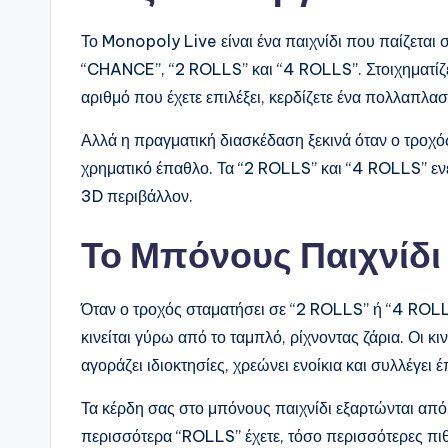
Το Monopoly Live είναι ένα παιχνίδι που παίζεται σ
“CHANCE”, “2 ROLLS” και “4 ROLLS”. Στοιχηματίζετ
αριθμό που έχετε επιλέξει, κερδίζετε ένα πολλαπλα
Αλλά η πραγματική διασκέδαση ξεκινά όταν ο τροχ
χρηματικό έπαθλο. Τα “2 ROLLS” και “4 ROLLS” εν
3D περιβάλλον.
Το Μπόνους Παιχνίδ
Όταν ο τροχός σταματήσει σε “2 ROLLS” ή “4 ROL
κινείται γύρω από το ταμπλό, ρίχνοντας ζάρια. Οι κ
αγοράζει ιδιοκτησίες, χρεώνει ενοίκια και συλλέγει 
Τα κέρδη σας στο μπόνους παιχνίδι εξαρτώνται από
περισσότερα “ROLLS” έχετε, τόσο περισσότερες πιθ