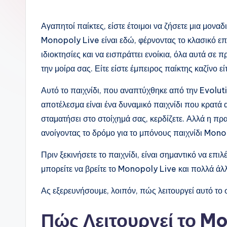
Αγαπητοί παίκτες, είστε έτοιμοι να ζήσετε μια μονα
Monopoly Live είναι εδώ, φέρνοντας το κλασικό επι
ιδιοκτησίες και να εισπράττει ενοίκια, όλα αυτά σε
την μοίρα σας. Είτε είστε έμπειρος παίκτης καζίνο 
Αυτό το παιχνίδι, που αναπτύχθηκε από την Evolu
αποτέλεσμα είναι ένα δυναμικό παιχνίδι που κρατά α
σταματήσει στο στοίχημά σας, κερδίζετε. Αλλά η π
ανοίγοντας το δρόμο για το μπόνους παιχνίδι Mono
Πριν ξεκινήσετε το παιχνίδι, είναι σημαντικό να επιλ
μπορείτε να βρείτε το Monopoly Live και πολλά άλλ
Ας εξερευνήσουμε, λοιπόν, πώς λειτουργεί αυτό το σ
Πώς Λειτουργεί το M