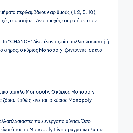
τμήματα περιλαμβάνουν αριθμούς (1, 2, 5, 10),
οχός σταματήσει. Αν ο τροχός σταματήσει στον
. Το “CHANCE” δίνει έναν τυχαίο πολλαπλασιαστή ή
ακτήρας, ο κύριος Monopoly, ζωντανεύει σε ένα
λασικό ταμπλό Monopoly. Ο κύριος Monopoly
τα ζάρια. Καθώς κινείται, ο κύριος Monopoly
 πολλαπλασιαστές που ενεργοποιούνται. Όσο
ι είναι όπου το Monopoly Live πραγματικά λάμπει,