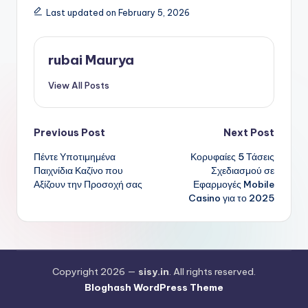
Last updated on February 5, 2026
rubai Maurya
View All Posts
Post
Previous Post
Next Post
Πέντε Υποτιμημένα
Κορυφαίες 5 Τάσεις
navigation
Παιχνίδια Καζίνο που
Σχεδιασμού σε
Αξίζουν την Προσοχή σας
Εφαρμογές Mobile
Casino για το 2025
Copyright 2026 —
sisy.in
. All rights reserved.
Bloghash WordPress Theme