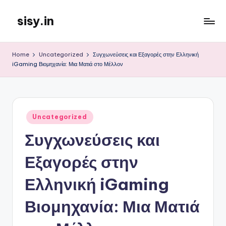
sisy.in
Skip
to
content
Home
Uncategorized
Συγχωνεύσεις και Εξαγορές στην Ελληνική
iGaming Βιομηχανία: Μια Ματιά στο Μέλλον
Posted
Uncategorized
in
Συγχωνεύσεις και
Εξαγορές στην
Ελληνική iGaming
Βιομηχανία: Μια Ματιά