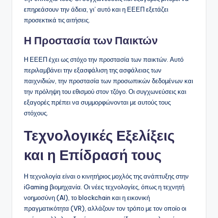
επηρεάσουν την άδεια, γι’ αυτό και η ΕΕΕΠ εξετάζει
προσεκτικά τις αιτήσεις.
Η Προστασία των Παικτών
Η ΕΕΕΠ έχει ως στόχο την προστασία των παικτών. Αυτό
περιλαμβάνει την εξασφάλιση της ασφάλειας των
παιχνιδιών, την προστασία των προσωπικών δεδομένων και
την πρόληψη του εθισμού στον τζόγο. Οι συγχωνεύσεις και
εξαγορές πρέπει να συμμορφώνονται με αυτούς τους
στόχους.
Τεχνολογικές Εξελίξεις
και η Επίδρασή τους
Η τεχνολογία είναι ο κινητήριος μοχλός της ανάπτυξης στην
iGaming βιομηχανία. Οι νέες τεχνολογίες, όπως η τεχνητή
νοημοσύνη (AI), το blockchain και η εικονική
πραγματικότητα (VR), αλλάζουν τον τρόπο με τον οποίο οι