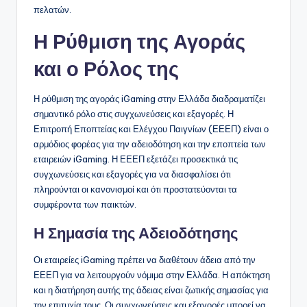
πελατών.
Η Ρύθμιση της Αγοράς
και ο Ρόλος της
Η ρύθμιση της αγοράς iGaming στην Ελλάδα διαδραματίζει
σημαντικό ρόλο στις συγχωνεύσεις και εξαγορές. Η
Επιτροπή Εποπτείας και Ελέγχου Παιγνίων (ΕΕΕΠ) είναι ο
αρμόδιος φορέας για την αδειοδότηση και την εποπτεία των
εταιρειών iGaming. Η ΕΕΕΠ εξετάζει προσεκτικά τις
συγχωνεύσεις και εξαγορές για να διασφαλίσει ότι
πληρούνται οι κανονισμοί και ότι προστατεύονται τα
συμφέροντα των παικτών.
Η Σημασία της Αδειοδότησης
Οι εταιρείες iGaming πρέπει να διαθέτουν άδεια από την
ΕΕΕΠ για να λειτουργούν νόμιμα στην Ελλάδα. Η απόκτηση
και η διατήρηση αυτής της άδειας είναι ζωτικής σημασίας για
την επιτυχία τους. Οι συγχωνεύσεις και εξαγορές μπορεί να