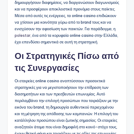
δημιουργήσουν διαφημίσεις, να διοργανώσουν διαγωνισμούς
και να προσφέρουν αποκλειστικά προνόμια στους παίκτες.
Μέσα από αυτές τις ενέργειες, τα online casino επιδιώκουν
να χτίσουν μια κοινότητα γύρω από το brand τους και να
ενισχύσουν την αφοσίωση των παικτών. Για παράδειγμα, η
polestar
, ένα από τα κορυφαία online casino στην Ελλάδα,
έχει επενδύσει σημαντικά σε αυτή τη στρατηγική.
Οι Στρατηγικές Πίσω από
τις Συνεργασίες
Οι εταιρείες online casino αναπτύσσουν προσεκτικά
στρατηγικές για να μεγιστοποιήσουν την επίδραση των
διασημοτήτων και των πρεσβευτών επωνυμίας. Αυτό
περιλαμβάνει την επιλογή προσώπων που ταιριάζουν με την
εικόνα του brand, τη δημιουργία αυθεντικού περιεχομένου
και τη μέτρηση της απόδοσης των καμπανιών. Η επιλογή του
κατάλληλου προσώπου είναι ζωτικής σημασίας. Οι εταιρείες
αναζητούν άτομα που είναι δημοφιλή στο κοινό-στόχο τους,
έχουν θετική φήμη και ταιριάζουν με τις αξίες της επωνυμίας.