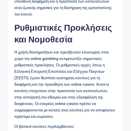
υπεύθυνη διαφήμιση και η προστασία των καταναλωτών
είναι ζωτικής σημασίας για τη διατήρηση της εμπιστοσύνης
του κοινού.
Ρυθμιστικές Προκλήσεις
και Νομοθεσία
Η χρήση διασημοτήτων και πρεσβευτών επωνυμίας στον
χώρο του online gambling αντιμετωπίζει σημαντικές
ρυθμιστικές προκλήσεις. Οι ρυθμιστικές αρχές, όπως η
Ελληνική Επιτροπή Εποπτείας και Ελέγχου Παιγνίων
(ΕΕΕΠ), έχουν θεσπίσει αυστηρούς κανόνες για τη
διαφήμιση και την προώθηση των online casino. Αυτοί οι
κανόνες στοχεύουν στην προστασία των καταναλωτών,
στην αποτροπή του εθισμού και στην εξασφάλιση της
διαφάνειας. Οι εταιρείες online casino πρέπει να
συμμορφώνονται με αυτούς τους κανόνες για να αποφύγουν
πρόστιμα και κυρώσεις.
Οι βασικοί κανόνες περιλαμβάνουν: