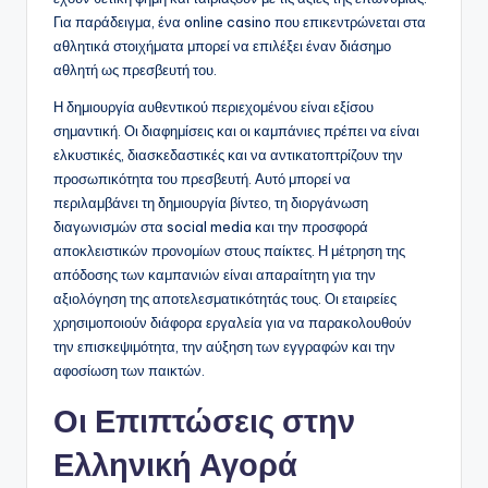
Για παράδειγμα, ένα online casino που επικεντρώνεται στα
αθλητικά στοιχήματα μπορεί να επιλέξει έναν διάσημο
αθλητή ως πρεσβευτή του.
Η δημιουργία αυθεντικού περιεχομένου είναι εξίσου
σημαντική. Οι διαφημίσεις και οι καμπάνιες πρέπει να είναι
ελκυστικές, διασκεδαστικές και να αντικατοπτρίζουν την
προσωπικότητα του πρεσβευτή. Αυτό μπορεί να
περιλαμβάνει τη δημιουργία βίντεο, τη διοργάνωση
διαγωνισμών στα social media και την προσφορά
αποκλειστικών προνομίων στους παίκτες. Η μέτρηση της
απόδοσης των καμπανιών είναι απαραίτητη για την
αξιολόγηση της αποτελεσματικότητάς τους. Οι εταιρείες
χρησιμοποιούν διάφορα εργαλεία για να παρακολουθούν
την επισκεψιμότητα, την αύξηση των εγγραφών και την
αφοσίωση των παικτών.
Οι Επιπτώσεις στην
Ελληνική Αγορά