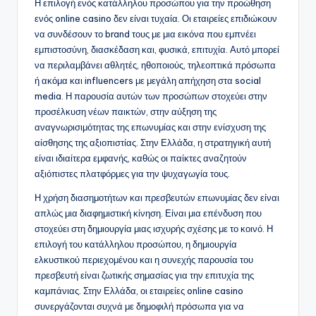
Η επιλογή ενός κατάλληλου προσώπου για την προώθηση
ενός online casino δεν είναι τυχαία. Οι εταιρείες επιδιώκουν
να συνδέσουν το brand τους με μια εικόνα που εμπνέει
εμπιστοσύνη, διασκέδαση και, φυσικά, επιτυχία. Αυτό μπορεί
να περιλαμβάνει αθλητές, ηθοποιούς, τηλεοπτικά πρόσωπα
ή ακόμα και influencers με μεγάλη απήχηση στα social
media. Η παρουσία αυτών των προσώπων στοχεύει στην
προσέλκυση νέων παικτών, στην αύξηση της
αναγνωρισιμότητας της επωνυμίας και στην ενίσχυση της
αίσθησης της αξιοπιστίας. Στην Ελλάδα, η στρατηγική αυτή
είναι ιδιαίτερα εμφανής, καθώς οι παίκτες αναζητούν
αξιόπιστες πλατφόρμες για την ψυχαγωγία τους.
Η χρήση διασημοτήτων και πρεσβευτών επωνυμίας δεν είναι
απλώς μια διαφημιστική κίνηση. Είναι μια επένδυση που
στοχεύει στη δημιουργία μιας ισχυρής σχέσης με το κοινό. Η
επιλογή του κατάλληλου προσώπου, η δημιουργία
ελκυστικού περιεχομένου και η συνεχής παρουσία του
πρεσβευτή είναι ζωτικής σημασίας για την επιτυχία της
καμπάνιας. Στην Ελλάδα, οι εταιρείες online casino
συνεργάζονται συχνά με δημοφιλή πρόσωπα για να