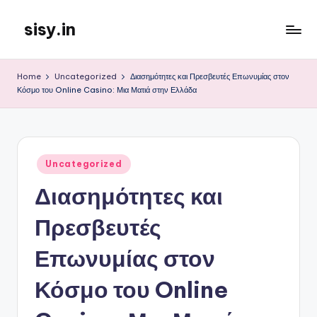
sisy.in
Skip
to
content
Home
Uncategorized
Διασημότητες και Πρεσβευτές Επωνυμίας στον
Κόσμο του Online Casino: Μια Ματιά στην Ελλάδα
Posted
Uncategorized
in
Διασημότητες και
Πρεσβευτές
Επωνυμίας στον
Κόσμο του Online